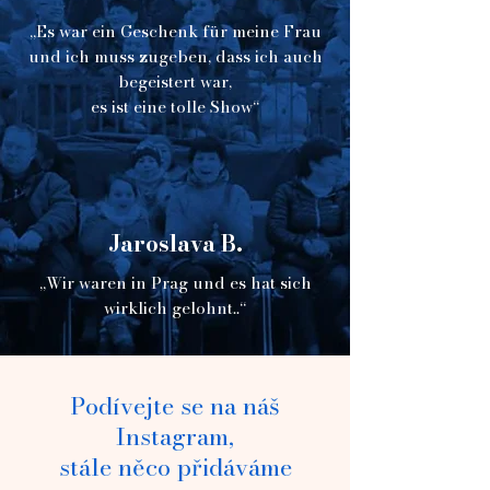
variables Bühnenbild und eine 
„Es war ein Geschenk für meine Frau
Animation, die die Handlung 
und ich muss zugeben, dass ich auch
begleitet und der gesamten Show 
begeistert war,
einen 3D-Charakter verleiht.
es ist eine tolle Show“
Jaroslava B.
„Wir waren in Prag und es hat sich
wirklich gelohnt..“
Podívejte se na náš
Instagram,
stále něco přidáváme