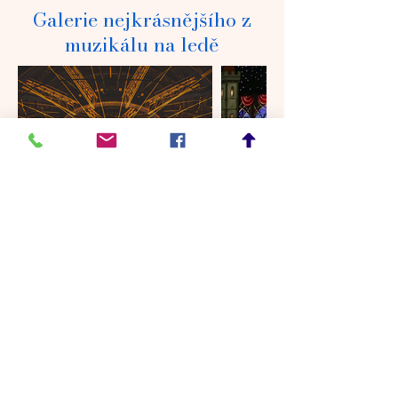
Galerie nejkrásnějšího z
muzikálu na ledě